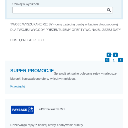
Szukaj w wynikach
TWOJE WYSZUKANE REJSY -
ceny za jedną osobę w kabinie dwuosobowej
DLA TWOJEJ WYGODY PREZENTUJEMY OFERTY WG NAJBLIŻSZEJ DATY
DOSTĘPNEGO REJSU.
1
1
SUPER PROMOCJE
Sprawdź aktualne polecane rejsy – najlepsze
kierunki i sprawdzone oferty w jednym miejscu.
Przeglądaj
+1ºP za każde 2zł
Rezerwując rejsy z naszej oferty zdobywasz punkty